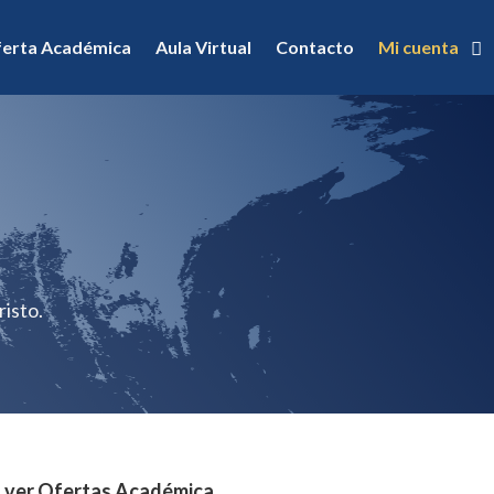
erta Académica
Aula Virtual
Contacto
Mi cuenta
a
risto.
a ver Ofertas Académica